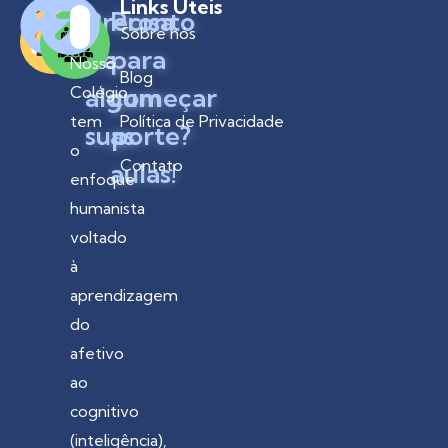
Links Úteis
Precisa
Pronto
Sobre nós
de
para
Nosso
Blog
algum
começar
Colégio
tem
Política de Privacidade
suporte?
as
o
Contato
aulas!
enfoque
humanista
voltado
à
aprendizagem
do
afetivo
ao
cognitivo
(inteligência),